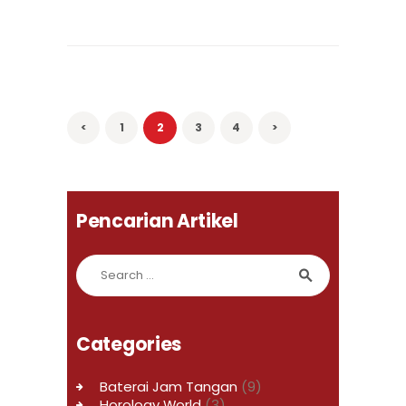
Posts
navigation
<
PAGE
1
PAGE
2
PAGE
3
PAGE
4
>
Pencarian Artikel
Search for:
Categories
Baterai Jam Tangan
(9)
Horology World
(3)