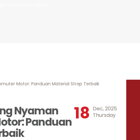
INDONESIA
ves: December 2025
18
yang Nyaman
Dec, 2025
Thursday
otor: Panduan
rbaik