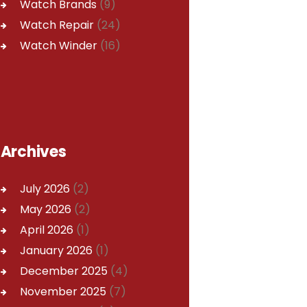
Watch Brands
(9)
Watch Repair
(24)
Watch Winder
(16)
Archives
July
2026
(2)
May
2026
(2)
April
2026
(1)
January
2026
(1)
December
2025
(4)
November
2025
(7)