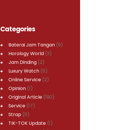
Categories
Baterai Jam Tangan
(9)
Horology World
(3)
Jam Dinding
(2)
Luxury Watch
(6)
Online Service
(2)
Opinion
(1)
Original Article
(190)
Service
(17)
Strap
(11)
TIK-TOK Update
(1)