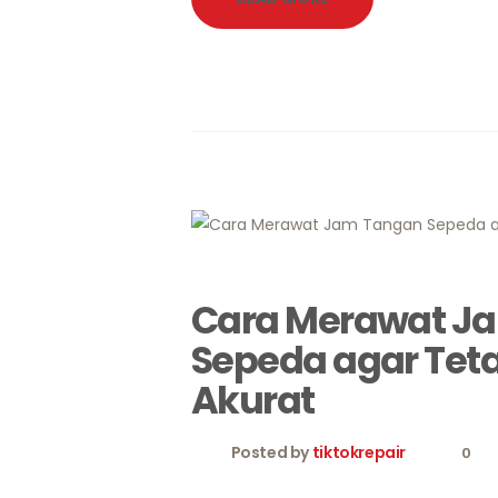
Cara Merawat J
Sepeda agar Tet
Akurat
Posted by
tiktokrepair
0