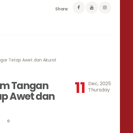
Share:
11
am Tangan
Dec, 2025
Thursday
ap Awet dan
0