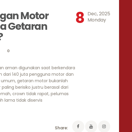
8
gan Motor
Dec, 2025
Monday
na Getaran
?
0
gan aman digunakan saat berkendara
ih dari 140 juta pengguna motor dan
ra umum, getaran motor bukanlah
ling berisiko justru berasal dari
lemah, crown tidak rapat, pelumas
lama tidak diservis
Share: