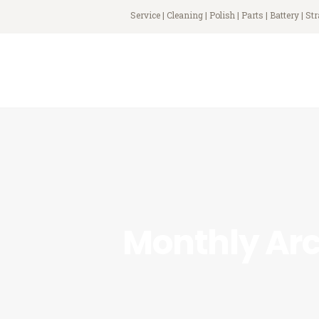
Service | Cleaning | Polish | Parts | Battery | St
Monthly Ar