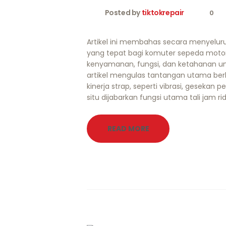
Posted by
tiktokrepair
0
Artikel ini membahas secara menyeluru
yang tepat bagi komuter sepeda moto
kenyamanan, fungsi, dan ketahanan untu
artikel mengulas tantangan utama b
kinerja strap, seperti vibrasi, gesekan 
situ dijabarkan fungsi utama tali jam ri
READ MORE