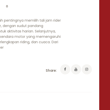
0
h pentingnya memilih tali jam rider
r, dengan sudut pandang
k aktivitas harian. Selanjutnya,
erkendara motor yang memengaruhi
perlengkapan riding, dan cuaca. Dari
der
Share: