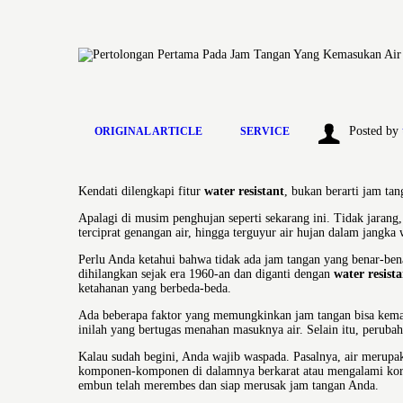
Posted by
ORIGINAL ARTICLE
SERVICE
Kendati dilengkapi fitur
water resistant
, bukan berarti jam ta
Apalagi di musim penghujan seperti sekarang ini. Tidak jarang,
terciprat genangan air, hingga terguyur air hujan dalam jangka 
Perlu Anda ketahui bahwa tidak ada jam tangan yang benar-benar 
dihilangkan sejak era 1960-an dan diganti dengan
water resista
ketahanan yang berbeda-beda.
Ada beberapa faktor yang memungkinkan jam tangan bisa kemasuk
inilah yang bertugas menahan masuknya air. Selain itu, peruba
Kalau sudah begini, Anda wajib waspada. Pasalnya, air merupa
komponen-komponen di dalamnya berkarat atau mengalami koros
embun telah merembes dan siap merusak jam tangan Anda.