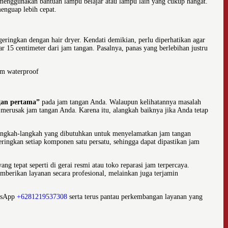
enggunakan bantuan lampu belajar atau lampu lain yang cukup hangat.
enguap lebih cepat.
eringkan dengan hair dryer. Kendati demikian, perlu diperhatikan agar
r 15 centimeter dari jam tangan. Pasalnya, panas yang berlebihan justru
ort watches underwater
gan pertama”
pada jam tangan Anda. Walaupun kelihatannya masalah
t merusak jam tangan Anda. Karena itu, alangkah baiknya jika Anda tetap
langkah-langkah yang dibutuhkan untuk menyelamatkan jam tangan
ngkan setiap komponen satu persatu, sehingga dapat dipastikan jam
g tepat seperti di gerai resmi atau toko reparasi jam terpercaya.
erikan layanan secara profesional, melainkan juga terjamin
atsApp
+6281219537308
serta terus pantau perkembangan layanan yang