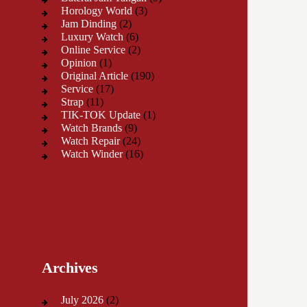
Horology World
(3)
Jam Dinding
(2)
Luxury Watch
(6)
Online Service
(2)
Opinion
(1)
Original Article
(190)
Service
(17)
Strap
(11)
TIK-TOK Update
(1)
Watch Brands
(9)
Watch Repair
(24)
Watch Winder
(16)
Archives
July 2026
(2)