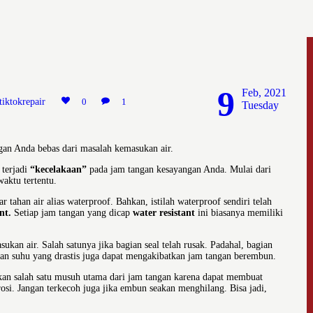
9
Feb, 2021
tiktokrepair
0
1
Tuesday
ngan Anda bebas dari masalah kemasukan air.
 terjadi
“kecelakaan”
pada jam tangan kesayangan Anda. Mulai dari
waktu tertentu.
tahan air alias waterproof. Bahkan, istilah waterproof sendiri telah
nt.
Setiap jam tangan yang dicap
water resistant
ini biasanya memiliki
an air. Salah satunya jika bagian seal telah rusak. Padahal, bagian
han suhu yang drastis juga dapat mengakibatkan jam tangan berembun.
kan salah satu musuh utama dari jam tangan karena dapat membuat
i. Jangan terkecoh juga jika embun seakan menghilang. Bisa jadi,