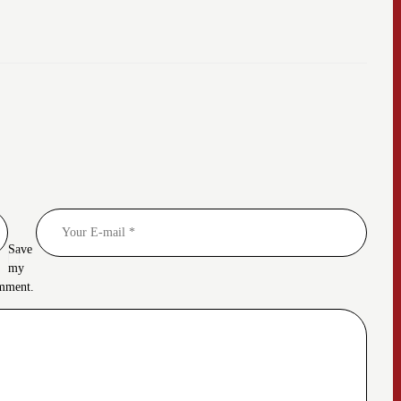
Save
my
omment.