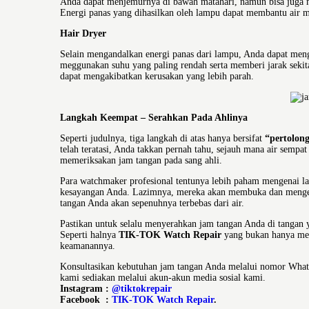
Anda dapat menjemurnya di bawah matahari, namun bisa juga m
Energi panas yang dihasilkan oleh lampu dapat membantu air m
Hair Dryer
Selain mengandalkan energi panas dari lampu, Anda dapat meng
meggunakan suhu yang paling rendah serta memberi jarak sekita
dapat mengakibatkan kerusakan yang lebih parah.
Waterproof sp
Langkah Keempat – Serahkan Pada Ahlinya
Seperti judulnya, tiga langkah di atas hanya bersifat
“pertolon
telah teratasi, Anda takkan pernah tahu, sejauh mana air sempa
memeriksakan jam tangan pada sang ahli.
Para watchmaker profesional tentunya lebih paham mengenai 
kesayangan Anda. Lazimnya, mereka akan membuka dan mengeri
tangan Anda akan sepenuhnya terbebas dari air.
Pastikan untuk selalu menyerahkan jam tangan Anda di tangan yan
Seperti halnya
TIK-TOK Watch Repair
yang bukan hanya memb
keamanannya.
Konsultasikan kebutuhan jam tangan Anda melalui nomor Wh
kami sediakan melalui akun-akun media sosial kami.
Instagram :
@tiktokrepair
Facebook :
TIK-TOK Watch Repair
.