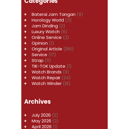
Categories
Baterai Jam Tangan
(9)
Horology World
(3)
Jam Dinding
(2)
Luxury Watch
(6)
Online Service
(2)
Opinion
(1)
Original Article
(190)
Service
(17)
Strap
(11)
TIK-TOK Update
(1)
Watch Brands
(9)
Watch Repair
(24)
Watch Winder
(16)
Archives
July
2026
(2)
May
2026
(2)
April
2026
(1)