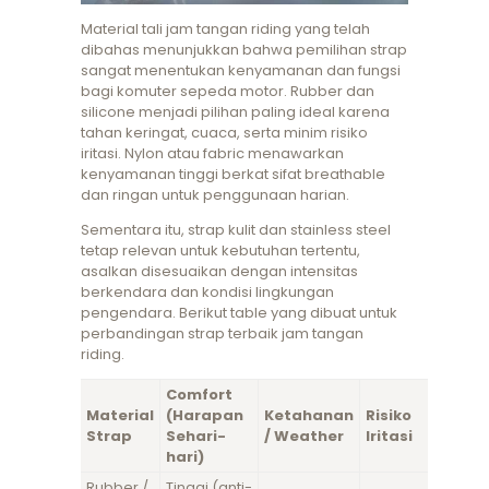
Material tali jam tangan riding yang telah
dibahas menunjukkan bahwa pemilihan strap
sangat menentukan kenyamanan dan fungsi
bagi komuter sepeda motor. Rubber dan
silicone menjadi pilihan paling ideal karena
tahan keringat, cuaca, serta minim risiko
iritasi. Nylon atau fabric menawarkan
kenyamanan tinggi berkat sifat breathable
dan ringan untuk penggunaan harian.
Sementara itu, strap kulit dan stainless steel
tetap relevan untuk kebutuhan tertentu,
asalkan disesuaikan dengan intensitas
berkendara dan kondisi lingkungan
pengendara. Berikut table yang dibuat untuk
perbandingan strap terbaik jam tangan
riding.
Comfort
Material
(Harapan
Ketahanan
Risiko
Strap
Sehari-
/ Weather
Iritasi
hari)
Rubber /
Tinggi (anti-