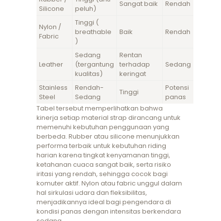
Sangat baik
Rendah
Silicone
peluh)
Tinggi (
Nylon /
breathable
Baik
Rendah
Fabric
)
Sedang
Rentan
Leather
(tergantung
terhadap
Sedang
kualitas)
keringat
Stainless
Rendah-
Potensi
Tinggi
Steel
Sedang
panas
Tabel tersebut memperlihatkan bahwa
kinerja setiap material strap dirancang untuk
memenuhi kebutuhan penggunaan yang
berbeda. Rubber atau silicone menunjukkan
performa terbaik untuk kebutuhan riding
harian karena tingkat kenyamanan tinggi,
ketahanan cuaca sangat baik, serta risiko
iritasi yang rendah, sehingga cocok bagi
komuter aktif. Nylon atau fabric unggul dalam
hal sirkulasi udara dan fleksibilitas,
menjadikannya ideal bagi pengendara di
kondisi panas dengan intensitas berkendara
sedang.